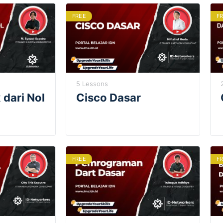
FREE
F
5 Lessons
 dari Nol
Cisco Dasar
FREE
F