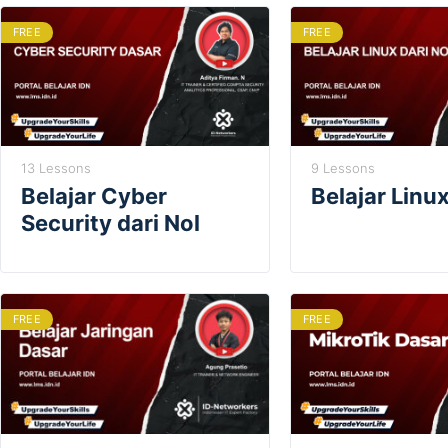
FREE
FREE
13 Lessons
9 Lessons
Belajar Cyber
Belajar Linux
Security dari Nol
FREE
FREE