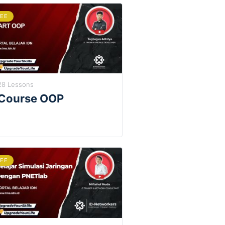
REE
28 Lessons
Course OOP
REE