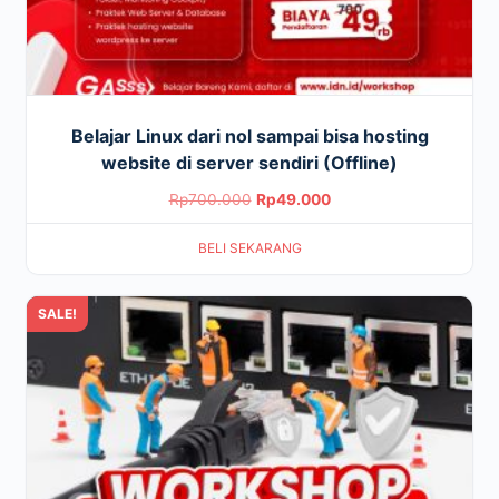
Belajar Linux dari nol sampai bisa hosting
website di server sendiri (Offline)
Original
Current
Rp
700.000
Rp
49.000
price
price
BELI SEKARANG
was:
is:
Rp700.000.
Rp49.000.
SALE!