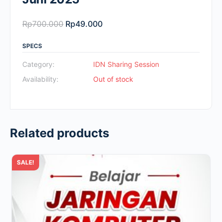
Original
Current
Rp
700.000
Rp
49.000
price
price
SPECS
was:
is:
Rp700.000.
Rp49.000.
Category:
IDN Sharing Session
Availability:
Out of stock
Related products
SALE!