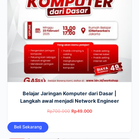
Belajar Jaringan Komputer dari Dasar |
Langkah awal menjadi Network Engineer
Original
Current
Rp
700.000
Rp
49.000
price
price
Beli Sekarang
was:
is:
Rp700.000.
Rp49.000.