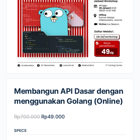
Membangun API Dasar dengan
menggunakan Golang (Online)
Original
Current
Rp
700.000
Rp
49.000
price
price
SPECS
was:
is: